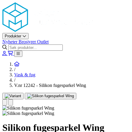
Askøy Murerverktøy AS
Produkter
Nyheter
Brosjyrer
Outlet
Hjem
/
Vask & fug
/
V.nr 12242 - Silikon fugesparkel Wing
Silikon fugesparkel Wing