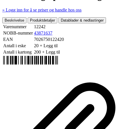
» Logg inn for å se priser og handle hos oss
Mer produktdetaljer
Beskrivelse
Produktdetaljer
Datablader & nedlastinger
Varenummer
12242
NOBB-nummer
43871637
EAN
7026750122420
Antall i eske
20
+ Legg til
Antall i kartong
200
+ Legg til