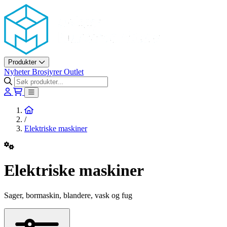
Askøy Murerverktøy AS
Produkter
Nyheter
Brosjyrer
Outlet
Hjem
/
Elektriske maskiner
Elektriske maskiner
Sager, bormaskin, blandere, vask og fug
Filtere