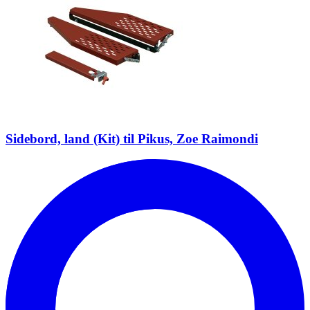
Sidebord, land (Kit) til Pikus, Zoe Raimondi