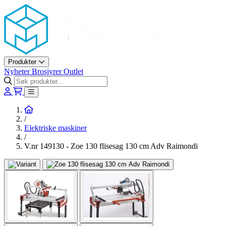
Askøy Murerverktøy AS
Produkter
Nyheter
Brosjyrer
Outlet
Hjem
/
Elektriske maskiner
/
V.nr 149130 - Zoe 130 flisesag 130 cm Adv Raimondi