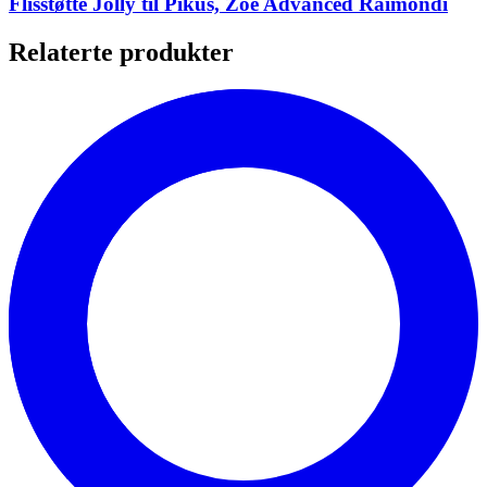
Flisstøtte Jolly til Pikus, Zoe Advanced Raimondi
Relaterte produkter