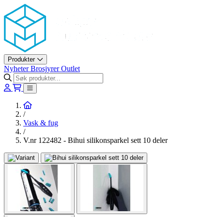
Askøy Murerverktøy AS
Produkter
Nyheter
Brosjyrer
Outlet
Hjem
/
Vask & fug
/
V.nr 122482 - Bihui silikonsparkel sett 10 deler