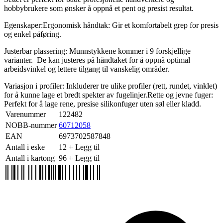
hobbybrukere som ønsker å oppnå et pent og presist resultat.
Egenskaper:Ergonomisk håndtak: Gir et komfortabelt grep for presis
og enkel påføring.
Justerbar plassering: Munnstykkene kommer i 9 forskjellige
varianter. De kan justeres på håndtaket for å oppnå optimal
arbeidsvinkel og lettere tilgang til vanskelig områder.
Variasjon i profiler: Inkluderer tre ulike profiler (rett, rundet, vinklet)
for å kunne lage et bredt spekter av fugelinjer.Rette og jevne fuger:
Perfekt for å lage rene, presise silikonfuger uten søl eller kladd.
Varenummer
122482
NOBB-nummer
60712058
EAN
6973702587848
Antall i eske
12
+ Legg til
Antall i kartong
96
+ Legg til