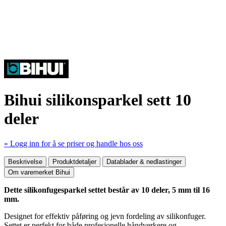
Bihui silikonsparkel sett 10
deler
» Logg inn for å se priser og handle hos oss
Mer produktdetaljer
Beskrivelse
Produktdetaljer
Datablader & nedlastinger
Om varemerket Bihui
Dette silikonfugesparkel settet består av 10 deler, 5 mm til 16
mm.
Designet for effektiv påføring og jevn fordeling av silikonfuger.
Settet er perfekt for både profesjonelle håndverkere og