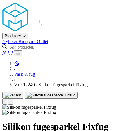
Askøy Murerverktøy AS
Produkter
Nyheter
Brosjyrer
Outlet
Hjem
/
Vask & fug
/
V.nr 12240 - Silikon fugesparkel Fixfug
Silikon fugesparkel Fixfug