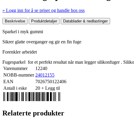
» Logg inn for å se priser og handle hos oss
Mer produktdetaljer
Beskrivelse
Produktdetaljer
Datablader & nedlastinger
Sparkel i myk gummi
Sikrer glatte overganger og gir en fin fuge
Forenkler arbeidet
Fugesparkel for et perfekt resultat når man legger silikonfuger . Sil
Varenummer
12240
NOBB-nummer
24012155
EAN
7026750122406
Antall i eske
20
+ Legg til
Relaterte produkter