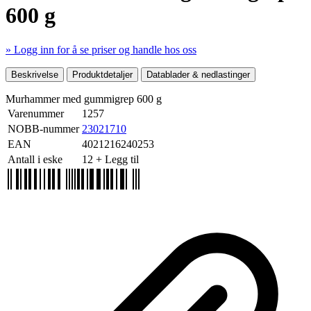
600 g
» Logg inn for å se priser og handle hos oss
Mer produktdetaljer
Beskrivelse
Produktdetaljer
Datablader & nedlastinger
Murhammer med gummigrep 600 g
Varenummer
1257
NOBB-nummer
23021710
EAN
4021216240253
Antall i eske
12
+ Legg til