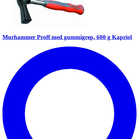
Murhammer Proff med gummigrep, 600 g Kapriol