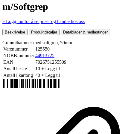
m/Softgrep
» Logg inn for å se priser og handle hos oss
Mer produktdetaljer
Beskrivelse
Produktdetaljer
Datablader & nedlastinger
Gummihammer med softgrep, 50mm
Varenummer
125550
NOBB-nummer
44913725
EAN
7026751255509
Antall i eske
10
+ Legg til
Antall i kartong
40
+ Legg til