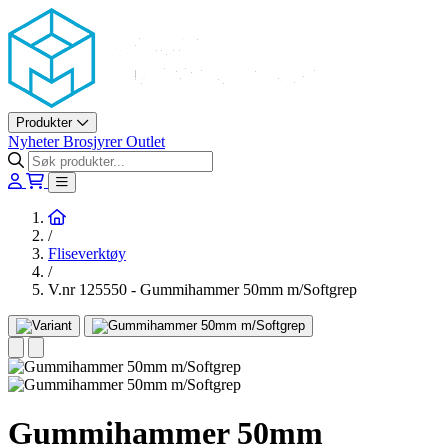
Askøy Murerverktøy AS
Produkter
Nyheter
Brosjyrer
Outlet
Hjem
/
Fliseverktøy
/
V.nr 125550 - Gummihammer 50mm m/Softgrep
Gummihammer 50mm