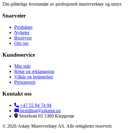
Din pålitelige leverandør av profesjonelt murerverktøy og utstyr.
Snarveier
Produkter
Nyheter
Brosjyrer
Om oss
Kundeservice
Min side
Retur og reklamasjon
Vilkår og betingelser
Personvern
Kontakt oss
+47 55 94 74 94
bestilling@askmur.no
Storebotn 65 5309 Kleppestø
© 2026 Askøy Murerverktøy AS. Alle rettigheter reservert.