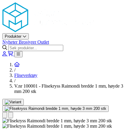
Askøy Murerverktøy AS
Produkter
Nyheter
Brosjyrer
Outlet
Hjem
/
Fliseverktøy
/
V.nr 100001 - Flisekryss Raimondi bredde 1 mm, høyde 3
mm 200 stk