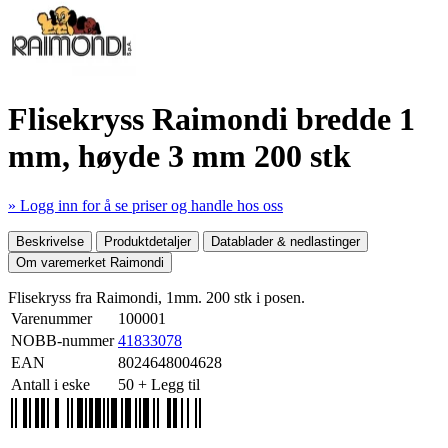
Flisekryss Raimondi bredde 1
mm, høyde 3 mm 200 stk
» Logg inn for å se priser og handle hos oss
Mer produktdetaljer
Beskrivelse
Produktdetaljer
Datablader & nedlastinger
Om varemerket Raimondi
Flisekryss fra Raimondi, 1mm. 200 stk i posen.
Varenummer
100001
NOBB-nummer
41833078
EAN
8024648004628
Antall i eske
50
+ Legg til