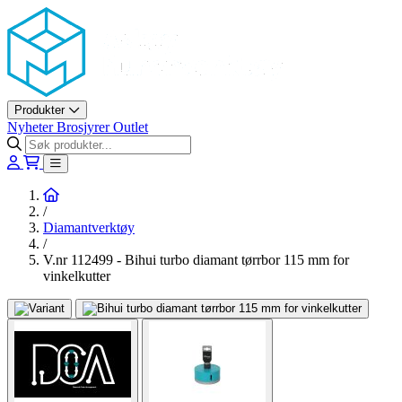
Askøy Murerverktøy AS
Produkter
Nyheter
Brosjyrer
Outlet
Hjem
/
Diamantverktøy
/
V.nr 112499 - Bihui turbo diamant tørrbor 115 mm for
vinkelkutter