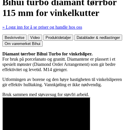
Bihui turbo diamant tørrbor
115 mm for vinkelkutter
» Logg inn for å se priser og handle hos oss
Mer produktdetaljer
Beskrivelse
Video
Produktdetaljer
Datablader & nedlastinger
Om varemerket Bihui
Diamant tørrbor Bihui Turbo for vinkelsliper.
For bruk på porcelanato og granitt. Diamantene er plassert i et
spesielt mønster (Diamond Order Arrangement) som gir bedre
effektivitet og levetid. M14 gjenger.
Utformingen av borene og den høye hastigheten til vinkelsliperen
gir effektiv hulltaking. Vannkjøling er ikke nødvendig.
Bruk sammen med støvavsug for støvfri arbeid.