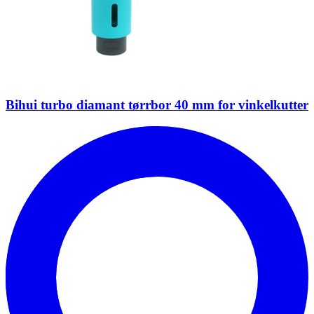
Bihui turbo diamant tørrbor 40 mm for vinkelkutter