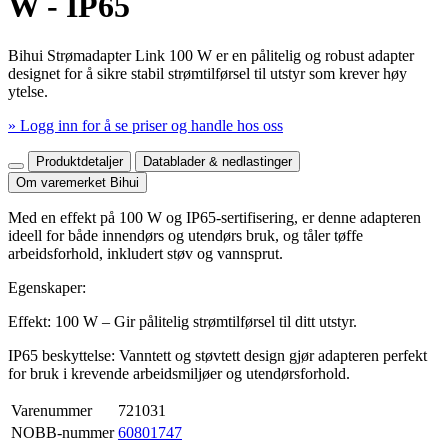
W - IP65
Bihui Strømadapter Link 100 W er en pålitelig og robust adapter
designet for å sikre stabil strømtilførsel til utstyr som krever høy
ytelse.
» Logg inn for å se priser og handle hos oss
Mer produktdetaljer
Produktdetaljer
Datablader & nedlastinger
Om varemerket Bihui
Med en effekt på 100 W og IP65-sertifisering, er denne adapteren
ideell for både innendørs og utendørs bruk, og tåler tøffe
arbeidsforhold, inkludert støv og vannsprut.
Egenskaper:
Effekt: 100 W – Gir pålitelig strømtilførsel til ditt utstyr.
IP65 beskyttelse: Vanntett og støvtett design gjør adapteren perfekt
for bruk i krevende arbeidsmiljøer og utendørsforhold.
Varenummer
721031
NOBB-nummer
60801747