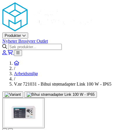
Askøy Murerverktøy AS
Produkter
Nyheter
Brosjyrer
Outlet
Hjem
/
Arbeidsmiljø
/
V.nr 721031 - Bihui strømadapter Link 100 W - IP65