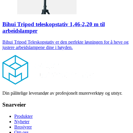
Bihui Tripod teleskopstativ 1,46-2,20 m til
arbeidslamper
Bihui Tripod Teleskopstativ er den perfekte løsningen for å heve og
justere arbeidslampene dine i høyden.
Footer
Din pålitelige leverandør av profesjonelt murerverktøy og utstyr.
Snarveier
Produkter
Nyheter
Brosjyrer
Om oss