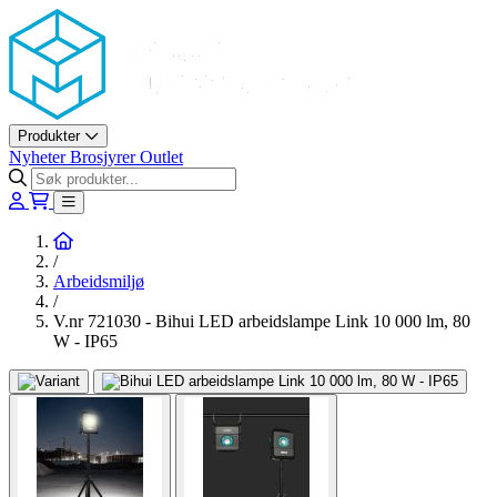
Askøy Murerverktøy AS
Produkter
Nyheter
Brosjyrer
Outlet
Hjem
/
Arbeidsmiljø
/
V.nr 721030 - Bihui LED arbeidslampe Link 10 000 lm, 80
W - IP65