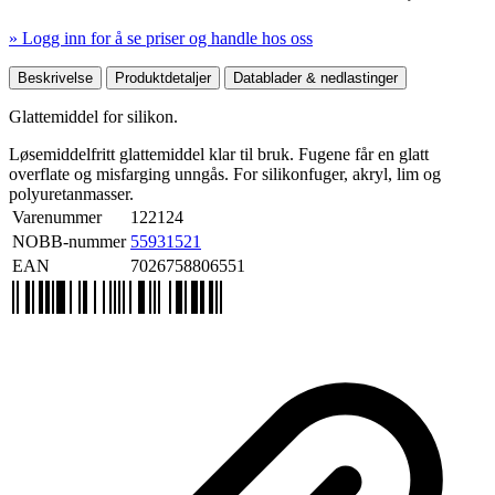
» Logg inn for å se priser og handle hos oss
Mer produktdetaljer
Beskrivelse
Produktdetaljer
Datablader & nedlastinger
Glattemiddel for silikon.
Løsemiddelfritt glattemiddel klar til bruk. Fugene får en glatt
overflate og misfarging unngås. For silikonfuger, akryl, lim og
polyuretanmasser.
Varenummer
122124
NOBB-nummer
55931521
EAN
7026758806551