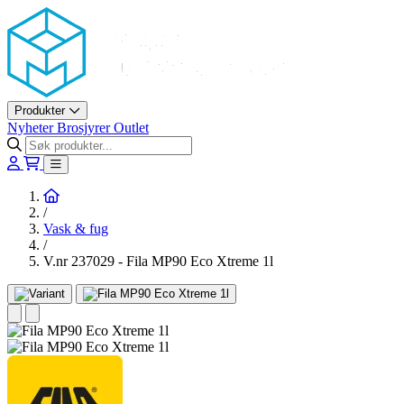
Askøy Murerverktøy AS
Produkter
Nyheter
Brosjyrer
Outlet
Hjem
/
Vask & fug
/
V.nr 237029 - Fila MP90 Eco Xtreme 1l