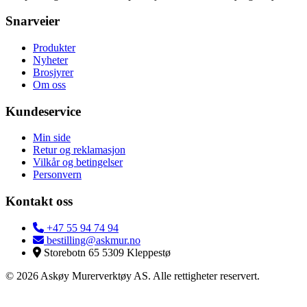
Snarveier
Produkter
Nyheter
Brosjyrer
Om oss
Kundeservice
Min side
Retur og reklamasjon
Vilkår og betingelser
Personvern
Kontakt oss
+47 55 94 74 94
bestilling@askmur.no
Storebotn 65 5309 Kleppestø
© 2026 Askøy Murerverktøy AS. Alle rettigheter reservert.