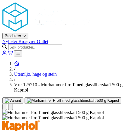
Askøy Murerverktøy AS
Produkter
Nyheter
Brosjyrer
Outlet
Hjem
/
Utemiljø, hage og stein
/
V.nr 125710 - Murhammer Proff med glassfiberskaft 500 g
Kapriol