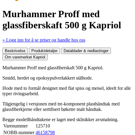
Murhammer Proff med
glassfiberskaft 500 g Kapriol
» Logg inn for å se priser og handle hos oss
Mer produktdetaljer
Beskrivelse
Produktdetaljer
Datablader & nedlastinger
Om varemerket Kapriol
Murhammer Proff med glassfiberskaft 500 g Kapriol.
Smidd, herdet og epoksypulverlakkert stålhode.
Hode med to formål designet med flat spiss og meisel, ideelt for alle
typer rivingsarbeid.
Tilgjengelig i versjonen med tre-komponent plasthåndtak med
glassfiberkjerne eller sertifisert bøketre malt håndtak.
Begge modellhåndtakene er laget med sklisikker avsmalning.
Varenummer
125710
NOBB-nummer
46158798