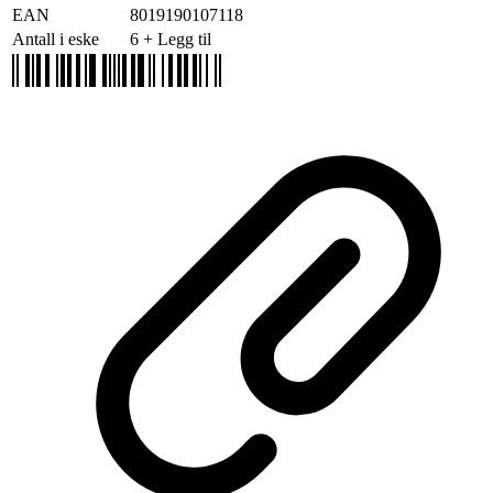
EAN
8019190107118
Antall i eske
6
+ Legg til