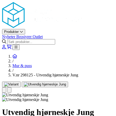
Askøy Murerverktøy AS
Produkter
Nyheter
Brosjyrer
Outlet
Hjem
/
Mur & puss
/
V.nr 298125 - Utvendig hjørneskje Jung
Utvendig hjørneskje Jung