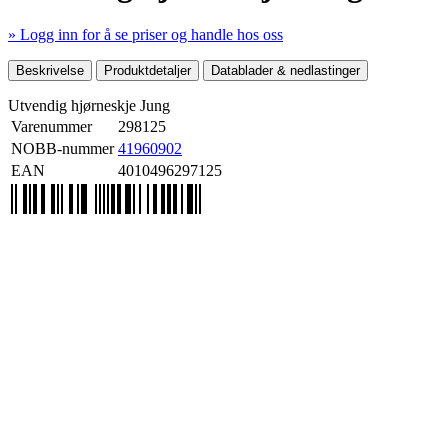
» Logg inn for å se priser og handle hos oss
Mer produktdetaljer
Beskrivelse
Produktdetaljer
Datablader & nedlastinger
Utvendig hjørneskje Jung
Varenummer
298125
NOBB-nummer
41960902
EAN
4010496297125