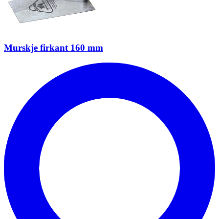
Murskje firkant 160 mm