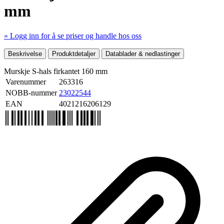
mm
» Logg inn for å se priser og handle hos oss
Mer produktdetaljer
Beskrivelse
Produktdetaljer
Datablader & nedlastinger
Murskje S-hals firkantet 160 mm
Varenummer
263316
NOBB-nummer
23022544
EAN
4021216206129