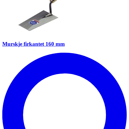
Murskje firkantet 160 mm