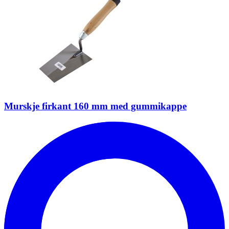
Murskje firkant 160 mm med gummikappe