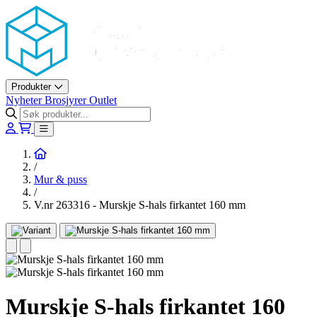
Askøy Murerverktøy AS
Produkter
Nyheter
Brosjyrer
Outlet
Hjem
/
Mur & puss
/
V.nr 263316 - Murskje S-hals firkantet 160 mm
Murskje S-hals firkantet 160