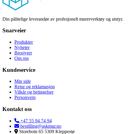
Din pålitelige leverandør av profesjonelt murerverktøy og utstyr.
Snarveier
Produkter
Nyheter
Brosjyrer
Om oss
Kundeservice
Min side
Retur og reklamasjon
Vilkår og betingelser
Personvern
Kontakt oss
+47 55 94 74 94
bestilling@askmur.no
Storebotn 65 5309 Kleppestø