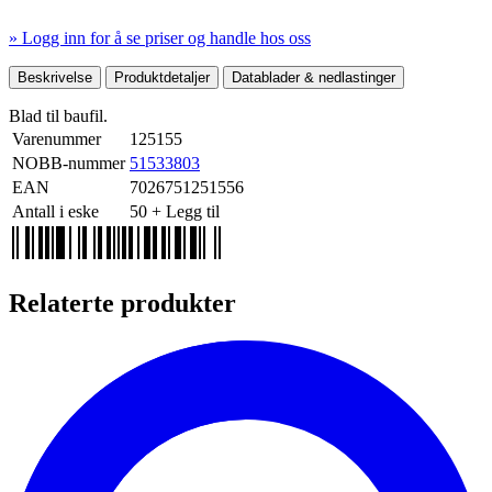
» Logg inn for å se priser og handle hos oss
Mer produktdetaljer
Beskrivelse
Produktdetaljer
Datablader & nedlastinger
Blad til baufil.
Varenummer
125155
NOBB-nummer
51533803
EAN
7026751251556
Antall i eske
50
+ Legg til
Relaterte produkter