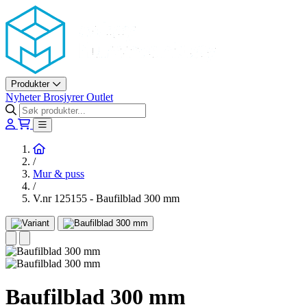
Askøy Murerverktøy AS
Produkter
Nyheter
Brosjyrer
Outlet
Hjem
/
Mur & puss
/
V.nr 125155 - Baufilblad 300 mm
Baufilblad 300 mm