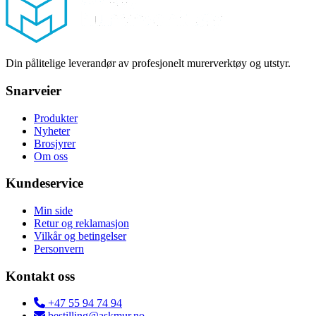
Din pålitelige leverandør av profesjonelt murerverktøy og utstyr.
Snarveier
Produkter
Nyheter
Brosjyrer
Om oss
Kundeservice
Min side
Retur og reklamasjon
Vilkår og betingelser
Personvern
Kontakt oss
+47 55 94 74 94
bestilling@askmur.no