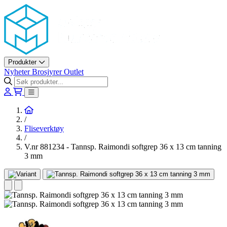
Askøy Murerverktøy AS
Produkter
Nyheter
Brosjyrer
Outlet
Hjem
/
Fliseverktøy
/
V.nr 881234 - Tannsp. Raimondi softgrep 36 x 13 cm tanning
3 mm