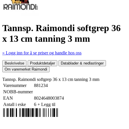
Tannsp. Raimondi softgrep 36
x 13 cm tanning 3 mm
» Logg inn for å se priser og handle hos oss
Mer produktdetaljer
Beskrivelse
Produktdetaljer
Datablader & nedlastinger
Om varemerket Raimondi
Tannsp. Raimondi softgrep 36 x 13 cm tanning 3 mm
Varenummer
881234
NOBB-nummer
EAN
8024648003874
Antall i eske
6
+ Legg til