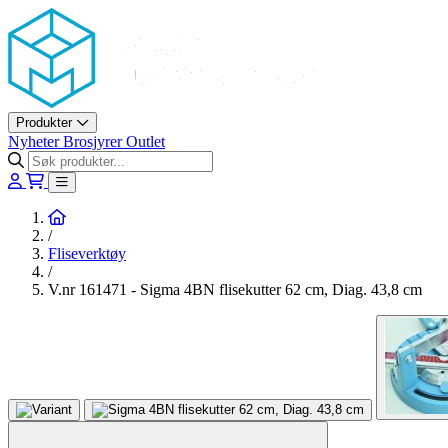
Askøy Murerverktøy AS
Produkter
Nyheter
Brosjyrer
Outlet
Hjem
/
Fliseverktøy
/
V.nr 161471 - Sigma 4BN flisekutter 62 cm, Diag. 43,8 cm