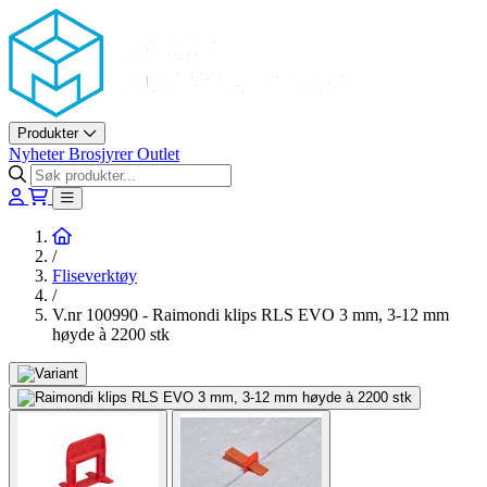
Askøy Murerverktøy AS
Produkter
Nyheter
Brosjyrer
Outlet
Hjem
/
Fliseverktøy
/
V.nr 100990 - Raimondi klips RLS EVO 3 mm, 3-12 mm
høyde à 2200 stk