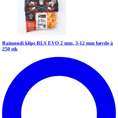
Raimondi klips RLS EVO 2 mm, 3-12 mm høyde à
250 stk