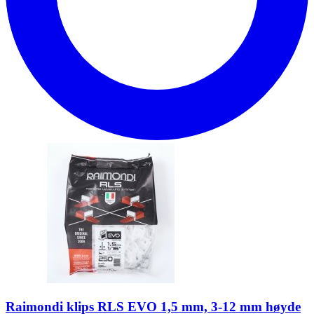
Raimondi klips RLS EVO 1,5 mm, 3-12 mm høyde