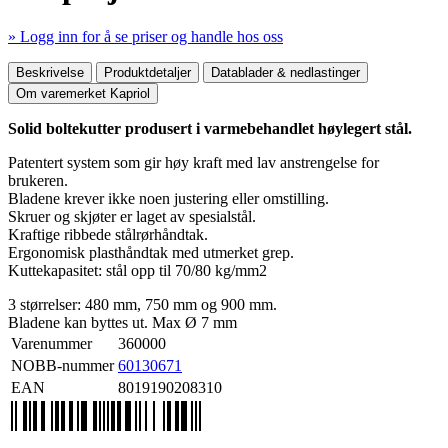
» Logg inn for å se priser og handle hos oss
Mer produktdetaljer
Beskrivelse
Produktdetaljer
Datablader & nedlastinger
Om varemerket Kapriol
Solid boltekutter produsert i varmebehandlet høylegert stål.
Patentert system som gir høy kraft med lav anstrengelse for
brukeren.
Bladene krever ikke noen justering eller omstilling.
Skruer og skjøter er laget av spesialstål.
Kraftige ribbede stålrørhåndtak.
Ergonomisk plasthåndtak med utmerket grep.
Kuttekapasitet: stål opp til 70/80 kg/mm2
3 størrelser: 480 mm, 750 mm og 900 mm.
Bladene kan byttes ut. Max Ø 7 mm
Varenummer
360000
NOBB-nummer
60130671
EAN
8019190208310