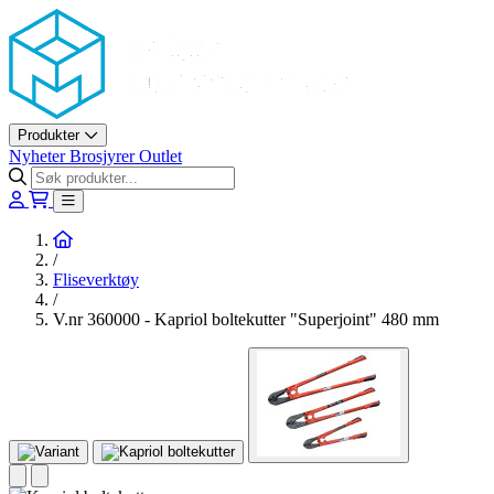
Askøy Murerverktøy AS
Produkter
Nyheter
Brosjyrer
Outlet
Hjem
/
Fliseverktøy
/
V.nr 360000 - Kapriol boltekutter "Superjoint" 480 mm