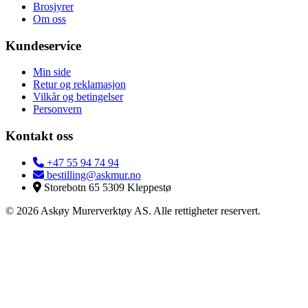
Brosjyrer
Om oss
Kundeservice
Min side
Retur og reklamasjon
Vilkår og betingelser
Personvern
Kontakt oss
+47 55 94 74 94
bestilling@askmur.no
Storebotn 65 5309 Kleppestø
© 2026 Askøy Murerverktøy AS. Alle rettigheter reservert.