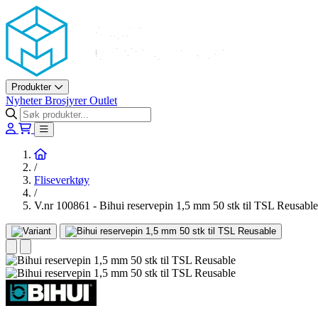
Askøy Murerverktøy AS
Produkter
Nyheter
Brosjyrer
Outlet
Hjem
/
Fliseverktøy
/
V.nr 100861 - Bihui reservepin 1,5 mm 50 stk til TSL Reusable