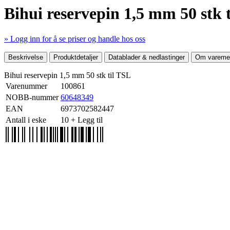
Bihui reservepin 1,5 mm 50 stk 
» Logg inn for å se priser og handle hos oss
Mer produktdetaljer
Beskrivelse
Produktdetaljer
Datablader & nedlastinger
Om varemer
Bihui reservepin 1,5 mm 50 stk til TSL
Varenummer
100861
NOBB-nummer
60648349
EAN
6973702582447
Antall i eske
10
+ Legg til