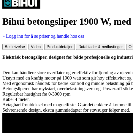
Bihui betongsliper 1900 W, me
» Logg inn for å se priser og handle hos oss
Mer produktdetaljer
Beskrivelse
Video
Produktdetaljer
Datablader & nedlastinger
Om
Elektrisk betongsliper, designet for både profesjonelle og industri
Den kan håndtere store overflater og er effektiv for fjerning av ujevnh
Utstyrt med en kraftig motor på 1900 watt som gir høy effektivitet og p
Med ergonomisk håndtak for bedre kontroll og mindre belastning på b
Betongsliperen har mykstart, overbelastningsvern og Power-off sikke
Regulerbar hastighet fra 0-3000 rpm.
Kabel 4 meter.
Avtagbart frontdeksel med magnetfeste. Gjør det enklere å komme til 
Selvrensende design, ekstra gummiadapter for støvsuger følger med.