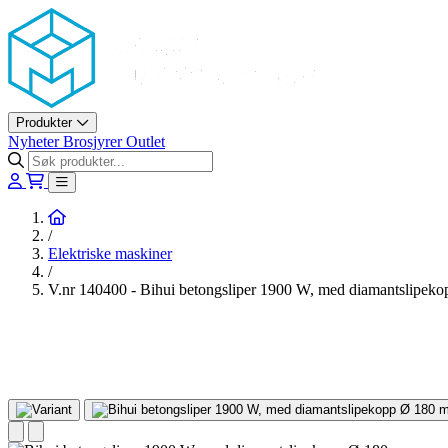
Askøy Murerverktøy AS
Produkter
Nyheter
Brosjyrer
Outlet
Hjem
/
Elektriske maskiner
/
V.nr 140400 - Bihui betongsliper 1900 W, med diamantslipe