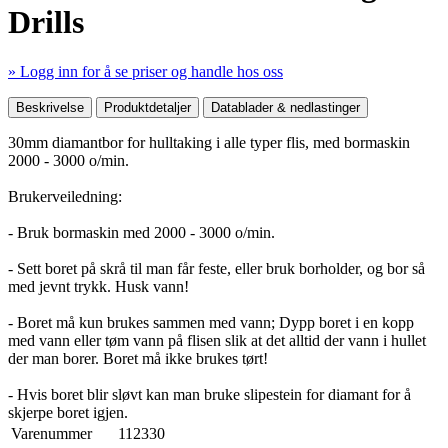
Drills
» Logg inn for å se priser og handle hos oss
Mer produktdetaljer
Beskrivelse
Produktdetaljer
Datablader & nedlastinger
30mm diamantbor for hulltaking i alle typer flis, med bormaskin
2000 - 3000 o/min.
Brukerveiledning:
- Bruk bormaskin med 2000 - 3000 o/min.
- Sett boret på skrå til man får feste, eller bruk borholder, og bor så
med jevnt trykk. Husk vann!
- Boret må kun brukes sammen med vann; Dypp boret i en kopp
med vann eller tøm vann på flisen slik at det alltid der vann i hullet
der man borer. Boret må ikke brukes tørt!
- Hvis boret blir sløvt kan man bruke slipestein for diamant for å
skjerpe boret igjen.
Varenummer
112330