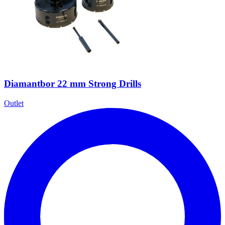
Diamantbor 22 mm Strong Drills
Outlet