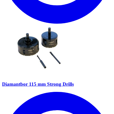
Diamantbor 115 mm Strong Drills