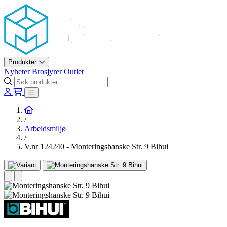
Askøy Murerverktøy AS
Produkter
Nyheter
Brosjyrer
Outlet
Hjem
/
Arbeidsmiljø
/
V.nr 124240 - Monteringshanske Str. 9 Bihui