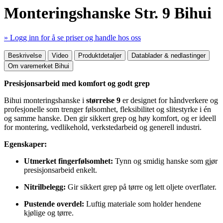
Monteringshanske Str. 9 Bihui
» Logg inn for å se priser og handle hos oss
Mer produktdetaljer
Beskrivelse
Video
Produktdetaljer
Datablader & nedlastinger
Om varemerket Bihui
Presisjonsarbeid med komfort og godt grep
Bihui monteringshanske i
størrelse 9
er designet for håndverkere og
profesjonelle som trenger følsomhet, fleksibilitet og slitestyrke i én
og samme hanske. Den gir sikkert grep og høy komfort, og er ideell
for montering, vedlikehold, verkstedarbeid og generell industri.
Egenskaper:
Utmerket fingerfølsomhet:
Tynn og smidig hanske som gjør
presisjonsarbeid enkelt.
Nitrilbelegg:
Gir sikkert grep på tørre og lett oljete overflater.
Pustende overdel:
Luftig materiale som holder hendene
kjølige og tørre.