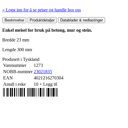
» Logg inn for å se priser og handle hos oss
Mer produktdetaljer
Beskrivelse
Produktdetaljer
Datablader & nedlastinger
Enkel meisel for bruk på betong, mur og stein.
Bredde 23 mm
Lengde 300 mm
Produsert i Tyskland
Varenummer
1273
NOBB-nummer
23021835
EAN
4021216270304
Antall i eske
10
+ Legg til