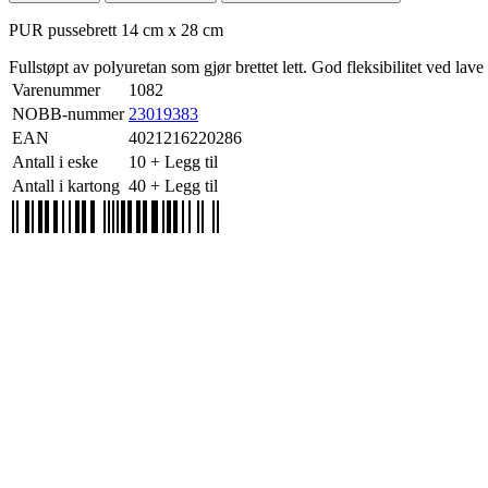
PUR pussebrett 14 cm x 28 cm
Fullstøpt av polyuretan som gjør brettet lett. God fleksibilitet ved lave 
Varenummer
1082
NOBB-nummer
23019383
EAN
4021216220286
Antall i eske
10
+ Legg til
Antall i kartong
40
+ Legg til