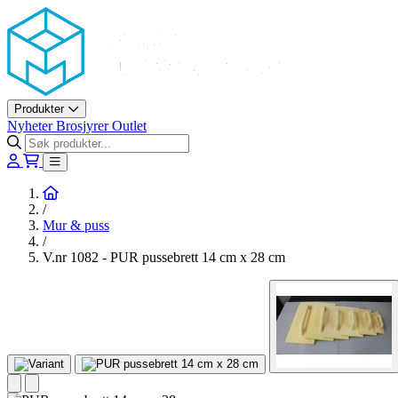
Askøy Murerverktøy AS
Produkter
Nyheter
Brosjyrer
Outlet
Hjem
/
Mur & puss
/
V.nr 1082 - PUR pussebrett 14 cm x 28 cm