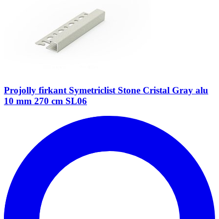
Projolly firkant Symetriclist Stone Cristal Gray alu
10 mm 270 cm SL06