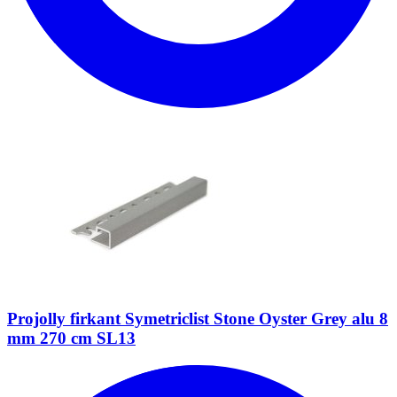
Projolly firkant Symetriclist Stone Oyster Grey alu 8
mm 270 cm SL13