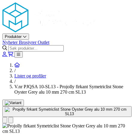
Askøy Murerverktøy AS
Produkter
Nyheter
Brosjyrer
Outlet
Hjem
/
Lister og profiler
/
V.nr PJQSA 10-SL13 - Projolly firkant Symetriclist Stone
Oyster Grey alu 10 mm 270 cm SL13