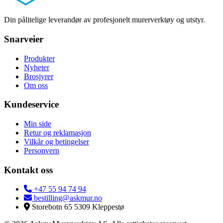
Din pålitelige leverandør av profesjonelt murerverktøy og utstyr.
Snarveier
Produkter
Nyheter
Brosjyrer
Om oss
Kundeservice
Min side
Retur og reklamasjon
Vilkår og betingelser
Personvern
Kontakt oss
+47 55 94 74 94
bestilling@askmur.no
Storebotn 65 5309 Kleppestø