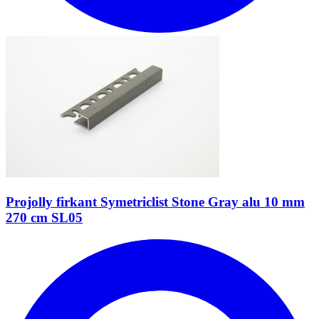
Projolly firkant Symetriclist Stone Gray alu 10 mm
270 cm SL05