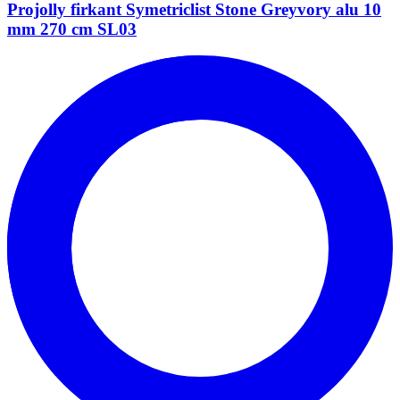
Projolly firkant Symetriclist Stone Greyvory alu 10
mm 270 cm SL03