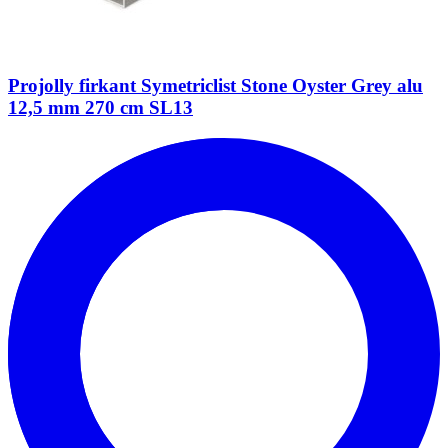
Projolly firkant Symetriclist Stone Oyster Grey alu
12,5 mm 270 cm SL13